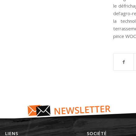
le défricha
del’agro-re
la techn
terrassem
pince WOO
LIENS
SOCIÉTÉ