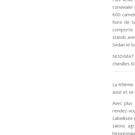
conviviale
600 camelo
foire de S
comporte a
stands avec
Sedan le l
NODIMAT 
chenilles
La 69ème F
août et se
Avec plus
rendez-vo
Labellisée
salons ag
hexagonaux