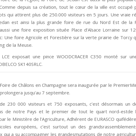
! Comme depuis sa création, tout le cœur de la ville est occupé 
ts qui attirent plus de 250.000 visiteurs en 5 jours. Une vraie ré
edan est ainsi la plus grande foire de rue du Nord Est de la F
ussi une foire exposition située Place d’Alsace Lorraine sur 
: Une foire Agricole et Forestière sur la verte prairie de Torcy 
ong de la Meuse.
LCE exposait une pince WOODCRACER C350 monté sur une 
 KOBELCO SK140SRLC.
oire de Châlons en Champagne sera inaugurée par le PremierMin
 prolongera jusqu’au 7 septembre.
 de 230 000 visiteurs et 750 exposants, c’est désormais un d
us de notre Pays et le premier de tout le quart nord-estde 
 par le Ministère de l’Agriculture, Adhérent de EURASCO quifédère
ricoles européens, c’est surtout un des grandsrassemblements
 qui a su accompagner les grandesmutations de notre agricultur