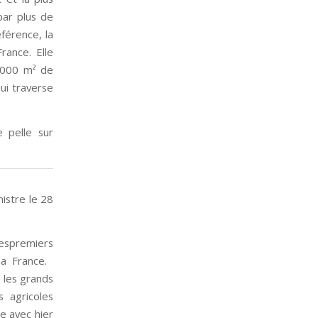
par plus de
férence, la
rance. Elle
12000 m² de
qui traverse
pelle sur
istre le 28
espremiers
la France.
 les grands
 agricoles
e avec hier