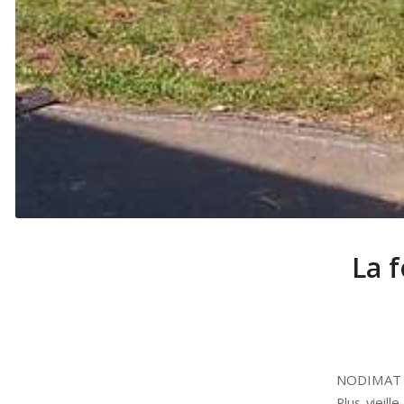
La f
NODIMAT et
Plus vieill