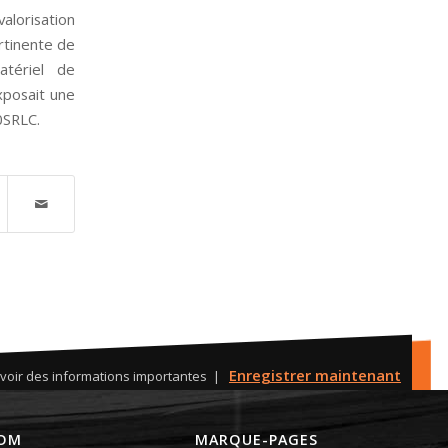
valorisation
ertinente de
tériel de
posait une
0SRLC.
Enregistrer maintenant
voir des informations importantes |
OM
MARQUE-PAGES